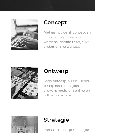
Concept
Met een duidelijk concept en
een krachtige boodschap
wordt de identiteit van jouw
onderneming zichtbaar.
Ontwerp
Logo ontwerp, huisstijl, ieder
bedrijf heeft een goed
ontwerp nodig om online en
offline op te vallen.
Strategie
Met een duidelijke strategie