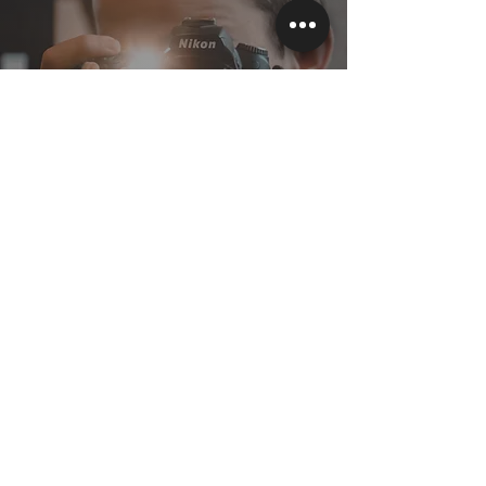
Geïnteresseerd
geraakt?
Contact
Ieder bedrijf of merk heeft een eigen verhaal. Ik
ben er om met jou dat verhaal om te zetten in
een krachtig
concept, ontwerp en strategie.